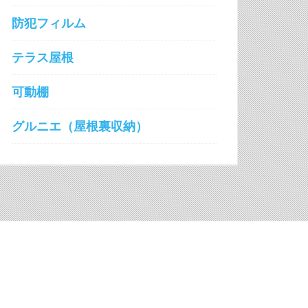
防犯フィルム
テラス屋根
可動棚
グルニエ（屋根裏収納）