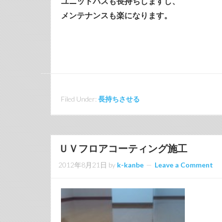
ユニットバスも長持ちしますし、
メンテナンスも楽になります。
Filed Under:
長持ちさせる
ＵＶフロアコーティング施工
2012年8月21日
by
k-kanbe
Leave a Comment