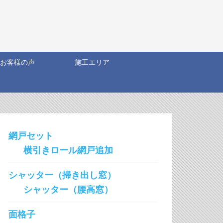
お客様の声
施工エリア
網戸セット
横引きロール網戸追加
シャッター（掃き出し窓）
シャッター（腰高窓）
面格子