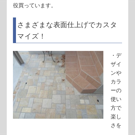
役買っています。
さまざまな表面仕上げでカスタ
マイズ！
・デ
ザイ
ンや
カラ
ーの
使い
方で
楽し
さを