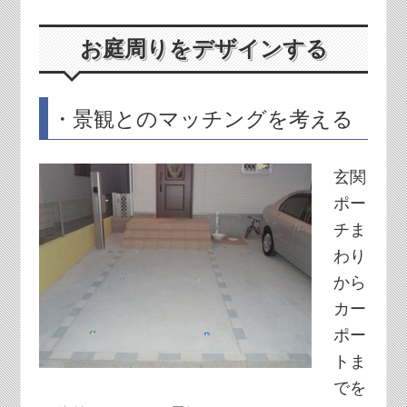
お庭周りをデザインする
・景観とのマッチングを考える
玄関
ポー
チま
わり
から
カー
ポー
トま
でを