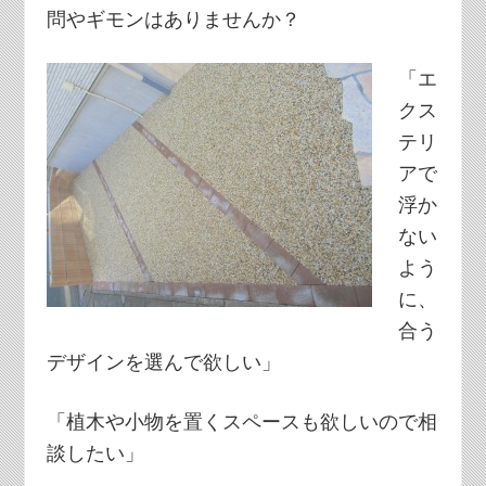
問やギモンはありませんか？
「エ
クス
テリ
アで
浮か
ない
よう
に、
合う
デザインを選んで欲しい」
「植木や小物を置くスペースも欲しいので相
談したい」