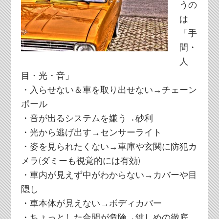
うの
は
「手
間・
人
目・光・音」
・入らせない＆車を取り出せない→チェーン
ポール
・音が出るシステムを嫌う→砂利
・光から逃げ出す→センサーライト
・姿を見られたくない→車庫や玄関に防犯カ
メラ(ダミーも視覚的には有効)
・車内が見えず中がわからない→カバーや目
隠し
・車本体が見えない→ボディカバー
・ちょっとした合間が危険→鍵しめの徹底