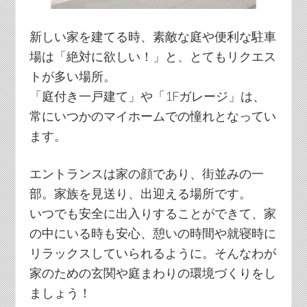
新しい家を建てる時、素敵な庭や便利な駐車
場は「絶対に欲しい！」と、とてもリクエス
トが多い場所。
「庭付き一戸建て」や「1Fガレージ」は、
常にいつかのマイホームでの憧れとなってい
ます。
エントランスは家の顔であり、街並みの一
部。家族を見送り、出迎える場所です。
いつでも安全に出入りすることができて、家
の中にいる時も安心、憩いの時間や就寝時に
リラックスしていられるように。そんなわが
家のための玄関や庭まわりの環境づくりをし
ましょう！